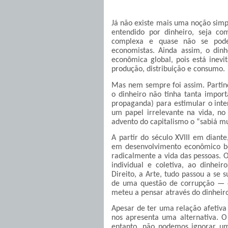
Já não existe mais uma noção simpl
entendido por dinheiro, seja 
complexa e quase não se pode
economistas. Ainda assim, o dinh
econômica global, pois está inev
produção, distribuição e consumo.
Mas nem sempre foi assim. Partin
o dinheiro não tinha tanta impor
propaganda) para estimular o int
um papel irrelevante na vida, n
advento do capitalismo o “sabiá m
A partir do século XVIII em diant
em desenvolvimento econômico be
radicalmente a vida das pessoas. O
individual e coletiva, ao dinhei
Direito, a Arte, tudo passou a se 
de uma questão de corrupção — o
meteu a pensar através do dinheir
Apesar de ter uma relação afetiva
nos apresenta uma alternativa. O 
entanto, n
ão podemos ignorar uma