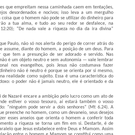
eles que empreitam nessa caminhada caem em tentações,
jos desordenados e nocivos; isso leva a um mergulho
 coisa que o homem não pode se utilizar do dinheiro para
ão a tua alma, e tudo ao seu redor se desfalece, na
 12:20); “De nada vale a riqueza no dia da ira divina”
ue Paulo, não só nos alerta do perigo de correr atrás do
e assume, diante do homem, a posição de um deus. Para
 que tem a presunção de ser adorado e servido. Nas
o não é um objeto neutro e sem autonomia — vale lembrar
onal nos evangelhos, pois Jesus não costumava fazer
 dinheiro não é neutro é porque se orienta por si mesmo,
 na realidade como sujeito. Essa é uma característica do
adoxo: o poder não é jamais neutro, ele é orientado e da
bi de Nazaré encare a ambição pelo lucro como um ato de
nde estiver o vosso tesouro, aí estará também o vosso
ndo: “ninguém pode servir a dois senhores” (Mt 6.24). A
que preenche no homem, como um devaneio, seus desejos
azer esses anseios que orienta o homem a conferir toda
mento a riqueza se torna um fim em si. Destarte, é de
aralelo que Jesus estabelece entre Deus e Mamom. Assim
elação entre o homem e Mamom se constitui como uma