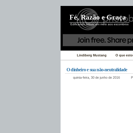
Fé, Razão e Graça
Edificando ruínas em meio aos escombros
Lindiberg Mustang
O que esto
O dinheiro e sua não-neutralidade
quinta-feira, 30 de junho de 2016
P