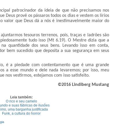
incipal patrocinador da ideia de que não precisamos nos
 Deus provê os pássaros todos os dias e vestem os lírios
o valor que Deus dá a nós é inestimavelmente maior do
ajuntarmos tesouros terrenos, pois, traças e ladrões são
mpiedosamente tudo isso (Mt 6.19). O Mestre dizia que a
na quantidade dos seus bens. Levando isso em conta,
or bem sucedido que deposita a sua segurança em seus
ulo, é a piedade com contentamento que é uma grande
mos a esse mundo e dele nada levaremos; por isso, meu
 nos vestirmos, estejamos com isso satisfeito.
©2016 Lindiberg
Mustang
Leia também:
O rico e seu camelo
ndo e suas fábricas de ilusões
imo, uma barganha justificada
Funk, a cultura do horror
gia