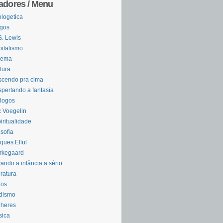
adores / Menu
logetica
igos
S. Lewis
italismo
nema
tura
cendo pra cima
pertando a fantasia
logos
c Voegelin
iritualidade
osofia
ques Ellul
rkegaard
ando a infância a sério
eratura
ros
dismo
lheres
sica