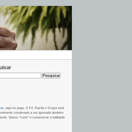
uisar
faz
, aqui se paga. O Fé, Razão e Graça está
sivelmente condenado a ser ignorado também
ook. Vamos "curtir" e comemorar a futilidade
.