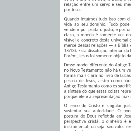
relação entre um servo e seu mes
por Jesus.
Quando intuímos tudo isso com cl
vida ao seu domínio. Tudo pode
vendem por prata o justo, e por u
claro, a moeda é somente uns dos
visível e concreto desta universa
mercê dessas relações — a Bíblia
18:13). Essa dissolução interior d
Porém, Jesus foi somente objeto da
Desse modo, diferente do Antigo T
no Novo Testamento não há um vers
forma mais clara no livro de Lucas
pessoa de Jesus, assim como nã
Antigo Testamento como os sacrifíc
a síntese do que essas coisas repr
porque ele é a representação máx
O reino de Cristo é singular ju
sustentar sua autoridade. O pod
postura de Deus refletida em Je
perspectiva cristã, o dinheiro 
instrumental; ou seja, seu valor r