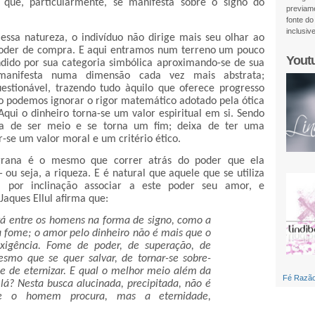
que, particularmente, se manifesta sobre o signo do
previame
fonte do
inclusiv
 essa natureza, o indivíduo não dirige mais seu olhar ao
oder de compra. E aqui entramos num terreno um pouco
Yout
ndido por sua categoria simbólica aproximando-se de sua
manifesta numa dimensão cada vez mais abstrata;
estionável, trazendo tudo àquilo que oferece progresso
ão podemos ignorar o rigor matemático adotado pela ótica
qui o dinheiro torna-se um valor espiritual em si. Sendo
xa de ser meio e se torna um fim; deixa de ter uma
-se um valor moral e um critério ético.
 grana é o mesmo que correr atrás do poder que ela
u seja, a riqueza. E é natural que aquele que se utiliza
 por inclinação associar a este poder seu amor, e
aques Ellul afirma que:
tá entre os homens na forma de signo, como a
 fome; o amor pelo dinheiro não é mais que o
xigência. Fome de poder, de superação, de
esmo que se quer salvar, de tornar-se sobre-
e de eternizar. E qual o melhor meio além da
Fé Razã
 lá? Nesta busca alucinada, precipitada, não é
e o homem procura, mas a eternidade,