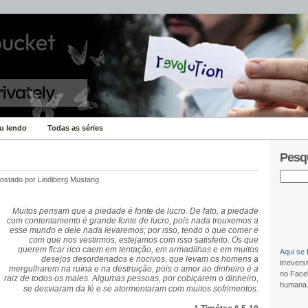
u lendo
Todas as séries
Pesq
ostado por
Lindiberg Mustang
Muitos pensam que a piedade é fonte de lucro. De fato, a piedade
com contentamento é grande fonte de lucro, pois nada trouxemos a
esse mundo e dele nada levaremos; por isso, tendo o que comer e
com que nos vestirmos, estejamos com isso satisfeito. Os que
querem ficar rico caem em tentação, em armadilhas e em muitos
Aqui se 
desejos desordenados e nocivos, que levam os homens a
irrever
mergulharem na ruína e na destruição, pois o amor ao dinheiro é a
no Faceb
raiz de todos os males. Algumas pessoas, por cobiçarem o dinheiro,
humana
se desviaram da fé e se atormentaram com muitos sofrimentos.