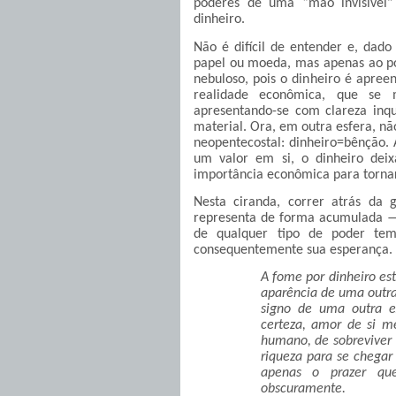
poderes de uma “mão invisível” 
dinheiro.
Não é difícil de entender e, dado
papel ou moeda, mas apenas ao p
nebuloso, pois o dinheiro é apree
realidade econômica, que se 
apresentando-se com clareza inqu
material. Ora, em outra esfera, n
neopentecostal: dinheiro=bênção. A
um valor em si, o dinheiro dei
importância econômica para tornar
Nesta ciranda, correr atrás da
representa de forma acumulada — o
de qualquer tipo de poder tem
consequentemente sua esperança. J
A fome por dinheiro es
aparência de uma outra
signo de uma outra e
certeza, amor de si m
humano, de sobreviver 
riqueza para se chegar
apenas o prazer qu
obscuramente.