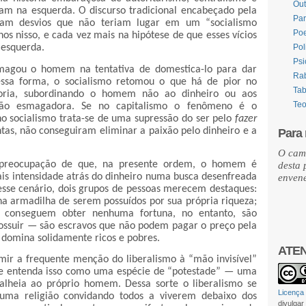
Out
m na esquerda. O discurso tradicional encabeçado pela
Par
riam desvios que não teriam lugar em um “socialismo
Po
os nisso, e cada vez mais na hipótese de que esses vícios
Pol
 esquerda.
Psi
magou o homem na tentativa de domestica-lo para dar
Ra
essa forma, o socialismo retomou o que há de pior no
Ta
teoria, subordinando o homem não ao dinheiro ou aos
Teo
ção esmagadora. Se no capitalismo o fenômeno é o
no socialismo trata-se de uma supressão do ser pelo
fazer
ntas, não conseguiram eliminar a paixão pelo dinheiro e a
Para r
O cam
preocupação de que, na presente ordem, o homem é
desta 
is intensidade atrás do dinheiro numa busca desenfreada
enven
desse cenário, dois grupos de pessoas merecem destaques:
a armadilha de serem possuídos por sua própria riqueza;
 conseguem obter nenhuma fortuna, no entanto, são
possuir — são escravos que não podem pagar o preço pela
 domina solidamente ricos e pobres.
ATE
mir a frequente menção do liberalismo à “mão invisível”
se entenda isso como uma espécie de “potestade” — uma
alheia ao próprio homem. Dessa sorte o liberalismo se
Licença
uma religião convidando todos a viverem debaixo dos
divulgar