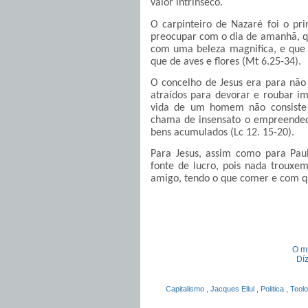
valor intrínseco.
O carpinteiro de Nazaré foi o pr
preocupar com o dia de amanhã, que
com uma beleza magnifica, e que 
que de aves e flores (Mt 6.25-34).
O concelho de Jesus era para não 
atraídos para devorar e roubar i
vida de um homem não consiste 
chama de insensato o empreended
bens acumulados (Lc 12. 15-20).
Para Jesus, assim como para Pa
fonte de lucro, pois nada trouxe
amigo, tendo o que comer e com que
O mu
Díz
Capitalismo
,
Jacques Ellul
,
Politica
,
Teolo