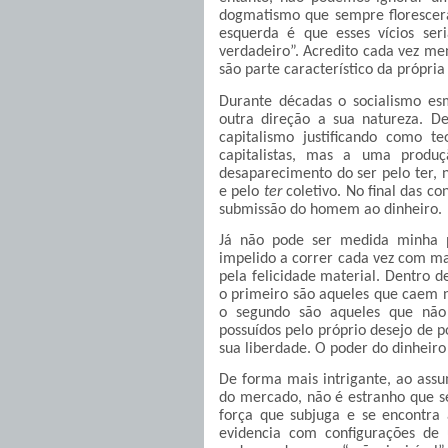
dogmatismo que sempre florescera
esquerda é que esses vícios se
verdadeiro”. Acredito cada vez men
são parte característico da própria
Durante décadas o socialismo es
outra direção a sua natureza. D
capitalismo justificando como 
capitalistas, mas a uma produ
desaparecimento do ser pelo ter, 
e pelo
ter
coletivo. No final das co
submissão do homem ao dinheiro.
Já não pode ser medida minha 
impelido a correr cada vez com ma
pela felicidade material. Dentro 
o primeiro são aqueles que caem n
o segundo são aqueles que não
possuídos pelo próprio desejo de 
sua liberdade. O poder do dinheiro
De forma mais intrigante, ao assu
do mercado, não é estranho que 
força que subjuga e se encontra 
evidencia com configurações de 