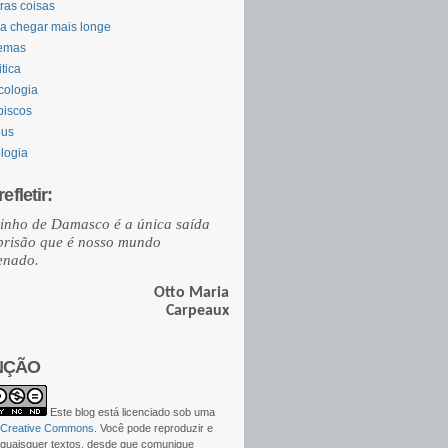
ras coisas
a chegar mais longe
emas
itica
cologia
biscos
bus
logia
efletir:
inho de Damasco é a única saída
prisão que é nosso mundo
enado.
Otto Maria
Carpeaux
NÇÃO
Este
blog
está licenciado sob uma
 Creative Commons
. Você pode reproduzir e
 quaisquer textos, desde que comunique