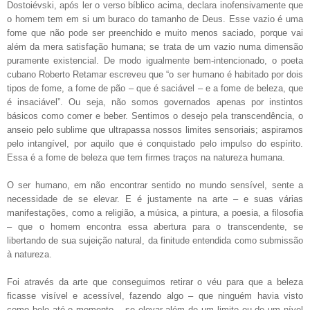
Dostoiévski, após ler o verso bíblico acima, declara inofensivamente que
o homem tem em si um buraco do tamanho de Deus. Esse vazio é uma
fome que não pode ser preenchido e muito menos saciado, porque vai
além da mera satisfação humana; se trata de um vazio numa dimensão
puramente existencial. De modo igualmente bem-intencionado, o poeta
cubano
Roberto Retamar escreveu que “o ser humano é habitado por dois
tipos de fome, a fome de pão – que é saciável – e a fome de beleza, que
é insaciável”. Ou seja, não somos governados apenas por instintos
básicos como comer e beber. Sentimos o desejo pela transcendência, o
anseio pelo sublime que ultrapassa nossos limites sensoriais; aspiramos
pelo intangível, por aquilo que é conquistado pelo impulso do espírito.
Essa é a fome de beleza que tem firmes traços na natureza humana.
O ser humano, em não encontrar sentido no mundo sensível, sente a
necessidade de se elevar. E é justamente na arte – e suas várias
manifestações, como a religião, a música, a pintura, a poesia, a filosofia
– que o homem encontra essa abertura para o transcendente, se
libertando de sua sujeição natural, da finitude entendida como submissão
à natureza.
Foi através da arte que conseguimos retirar o véu para que a beleza
ficasse visível e acessível, fazendo algo – que ninguém havia visto
como belo até o momento – se elevar além de um limite ou de um nível