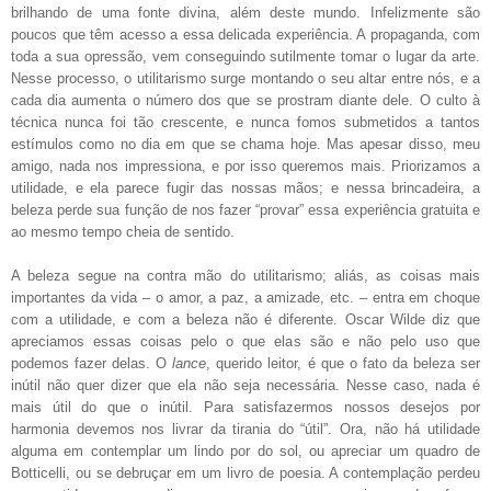
brilhando de uma fonte divina, além deste mundo. Infelizmente são
poucos que têm acesso a essa delicada experiência. A
propaganda, com
toda a sua opressão, vem conseguindo sutilmente tomar o lugar da arte.
Nesse processo, o utilitarismo surge montando o seu altar entre nós, e a
cada dia aumenta o número dos que se prostram diante dele. O culto à
técnica nunca foi tão crescente, e nunca fomos submetidos a tantos
estímulos como no dia em que se chama hoje. Mas apesar disso, meu
amigo, nada nos impressiona, e por isso queremos mais. Priorizamos a
utilidade, e ela parece fugir das nossas mãos; e nessa brincadeira, a
beleza perde sua função de nos fazer “provar” essa experiência gratuita e
ao mesmo tempo cheia de sentido.
A beleza segue na contra mão do utilitarismo; aliás, as coisas mais
importantes da vida – o amor, a paz, a amizade, etc. – entra em choque
com a utilidade, e com a beleza não é diferente. Oscar Wilde diz que
apreciamos essas coisas pelo o que elas são e não pelo uso que
podemos fazer delas. O
lance
, querido leitor, é que o fato da beleza ser
inútil não quer dizer que ela não seja necessária. Nesse caso, nada é
mais útil do que o inútil. Para satisfazermos nossos desejos por
harmonia devemos nos livrar da tirania do “útil”. Ora, não há utilidade
alguma em contemplar um lindo por do sol, ou apreciar um quadro de
Botticelli, ou se debruçar em um livro de poesia. A contemplação perdeu