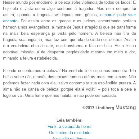
Nesse mundo pós-moderno, a beleza sofre violência de todos os lados. E
hoje ela é vista como algo contrário à tragédia. Mas nem sempre foi
assim; quando a tragédia se depara com gênios,
o horror pode virar
encanto
. Foi assim entre os gregos e os judeus, encontrando perfeita
harmonia nos evangelhos: a morte de Jesus (tragédia) que se transforma
na mais bela esperança já vista pelo homem.
A beleza não tira da
tragédia sua angústia, mas faz com que ela deixe de nos destruir. Assim
é a verdadeira obra de arte, que transforma o feio em belo. Essa é sua
adorável missão: a de despertar perplexidade mesmo em meio a dor,
minando a feiura estabelecida.
E onde encontramos a beleza? Na verdade é ela que nos encontra. Ela
brilha sobre nós através das coisas comuns até as mais complexas. Não
podemos fazer nada com ela, salvo contemplar sua esplêndida pureza. A
alma não se cansa de beleza, porque ela é volátil – pois toca a pele e
logo se vai. Uma fome que nos habita, e não pode ser saciada.
Mustang
©
2013 Lindiberg
Leia também:
Funk, a cultura do horror
Os limites da realidade
A religião de Jesus