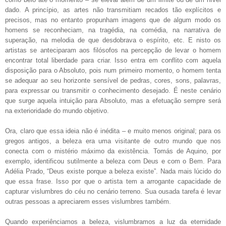
dado. A princípio, as artes não transmitiam recados tão explícitos e
precisos, mas no entanto propunham imagens que de algum modo os
homens se reconheciam, na tragédia, na comédia, na narrativa de
superação, na melodia de que desdobrava o espírito, etc. E nisto os
artistas se anteciparam aos filósofos na percepção de levar o homem
encontrar total liberdade para criar. Isso entra em conflito com aquela
disposição para o Absoluto, pois num primeiro momento, o homem tenta
se adequar ao seu horizonte sensível de pedras, cores, sons, palavras,
para expressar ou transmitir o conhecimento desejado. É neste cenário
que surge aquela intuição para Absoluto, mas a efetuação sempre será
na exterioridade do mundo objetivo.
Ora, claro que essa ideia não é inédita – e muito menos original; para os
gregos antigos, a beleza era uma visitante de outro mundo que nos
conecta com o mistério máximo da existência. Tomás de Aquino, por
exemplo, identificou sutilmente a beleza com Deus e com o Bem. Para
Adélia Prado, “Deus existe porque a beleza existe”. Nada mais lúcido do
que essa frase. Isso por que o artista tem a arrogante capacidade de
capturar vislumbres do céu no cenário terreno. Sua ousada tarefa é levar
outras pessoas a apreciarem esses vislumbres também.
Quando experiênciamos a beleza, vislumbramos a luz da eternidade