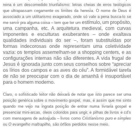
reina é um descomedido triunfalismo: letras cheias de erros teológicos
que ultrapassam cegamente os limites da heresia. O nome de Deus é
associado a um utilitarismo exagerado, onde só vale a pena busca-lo se
estímulo
, um
propósito
,
me servir pra alguma coisa – tem que ter um
uma campanha, etc. A arquitetura medieval, com curvas
imponentes e esculturas exuberantes – onde exaltava
qualidades individuais do ser –, foram substituídas por
formas indecorosas onde representam uma coletividade
vazia: os templos assemelham-se a shopping centers, e as
configurações internas não são diferentes. A vida frugal de
Jesus é ignorada junto com seus conselhos sobre “apreciar
os lírios dos campos e as aves do céu”. A formidável tarefa
de não se preocupar com o dia de amanhã é insuportável
para o homem moderno.
Claro, o sofisticado leitor não deixará de notar que isto parece ser uma
posição genérica sobre o movimento gospel, mas, é assim que me sinto
quando me vejo na ingrata posição de entrar numa livraria gospel e
presenciar mini-arcas, óleos coloridos para ungir, e pilhas de livros e cd’s
com mensagens de autoajuda – livros como
Cristianismo puro e simples
ou
O evangelho maltrapilho,
são órfãos perdidos nesse meio.