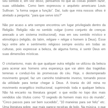
seu sentido e, em vez disso, pensamos no que as coisas podem
fazer
,
suas utilidades. Como bem expressou o arquiteto americano Louis
Sullivan: “a forma segue a função”. Daí, tudo que mira nossos olhos é
atrelado a pergunta: "para que serve isto?"
Não por acaso a arte sempre encontrou um lugar privilegiado dentro da
Religião. Religião não no sentido vulgar (como conjunto de crenças
anexado a um sistema institucional), mas em seu sentido místico e
etimológico (religião, do latim,
religare
= religar o homem à Deus). Esse
laço entre arte e sentimento religioso sempre existiu em todas as
culturas, pois expressar a beleza, de alguma forma, é sentir Deus em
suas dimensões místicas.
O cristianismo, mais do que qualquer outra religião se utilizou da beleza
para acenar aos homens uma esperança que vai além das tragédias
terrenas e conduzi-los às promessas do céu. Hoje, o destemperado
movimento gospel, faz um caminho totalmente inverso, tomando posse
da utilidade para tentar chegar à Deus. A tirania do útil reina no
movimento evangélico institucional, suprimindo toda e qualquer beleza.
Não há encanto na literatura gospel: o que estão no topo dos mais
vendidos são títulos como “O segredo do homem mais rico do mundo”,
“Cinco passos para ser bem sucedido”, “10 maneiras para ser feliz” etc.
Uma literatura pobre, que mais parece receitas de bolo. Na música, o que